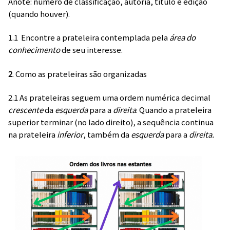
Anote: número de classificação, autoria, título e edição
(quando houver).
1.1 Encontre a prateleira contemplada pela
área do
conhecimento
de seu interesse.
2
. Como as prateleiras são organizadas
2.1 As prateleiras seguem uma ordem numérica decimal
crescente
da
esquerda
para a
direita
. Quando a prateleira
superior terminar (no lado direito), a sequência continua
na prateleira
inferior
, também da
esquerda
para a
direita.