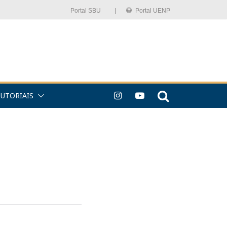
Portal SBU⠀⠀⠀|
Portal UENP
TUTORIAIS