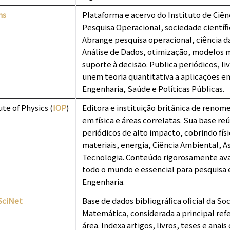
ms
Plataforma e acervo do Instituto de Ciên
Pesquisa Operacional, sociedade científi
Abrange pesquisa operacional, ciência d
Análise de Dados, otimização, modelos 
suporte à decisão. Publica periódicos, li
unem teoria quantitativa a aplicações e
Engenharia, Saúde e Políticas Públicas.
ute of Physics (
IOP
)
Editora e instituição britânica de renom
em física e áreas correlatas. Sua base re
periódicos de alto impacto, cobrindo físi
materiais, energia, Ciência Ambiental, 
Tecnologia. Conteúdo rigorosamente ava
todo o mundo e essencial para pesquisa 
Engenharia.
SciNet
Base de dados bibliográfica oficial da S
Matemática, considerada a principal ref
área. Indexa artigos, livros, teses e anai