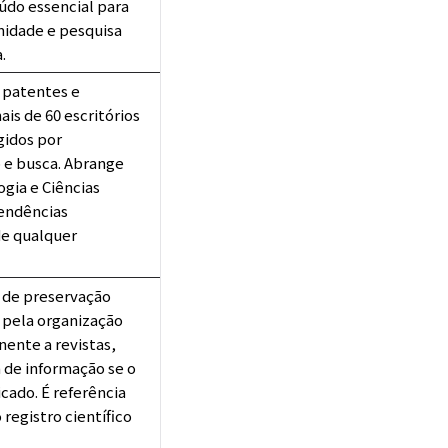
údo essencial para
midade e pesquisa
.
 patentes e
is de 60 escritórios
gidos por
o e busca. Abrange
gia e Ciências
tendências
de qualquer
s de preservação
 pela organização
ente a revistas,
a de informação se o
icado. É referência
registro científico