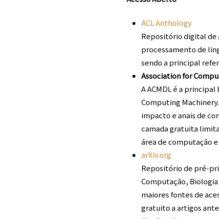
ACL Anthology
Repositório digital d
processamento de ling
sendo a principal refe
Association for Comput
A ACMDL é a principal 
Computing Machinery. 
impacto e anais de co
camada gratuita limita
área de computação e 
arXiv.org
Repositório de pré-pri
Computação, Biologia Q
maiores fontes de ace
gratuito a artigos an