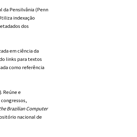
l da Pensilvânia (Penn
tiliza indexação
metadados dos
zada em ciência da
do links para textos
zada como referência
). Reúne e
 congressos,
 the Brazilian Computer
ositório nacional de