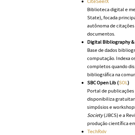
CiteSeerX
Biblioteca digital e m
State), focada princip
autônoma de citações 
documentos.
Digital Bibliography & 
Base de dados bibliogr
computação. Indexa os 
completos quando disp
bibliográfica na comu
SBC Open Lib (
SOL
)
Portal de publicações
disponibiliza gratuit
simpósios e workshops)
Society
(JBCS) e a Revi
produção científica e
TechRxiv