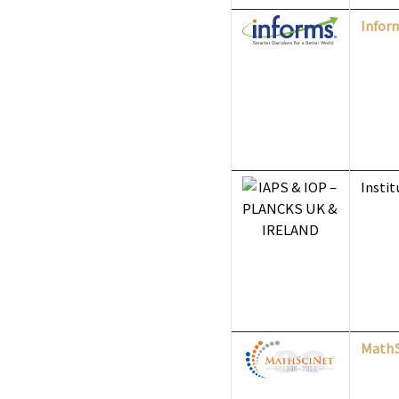
Infor
Instit
Math