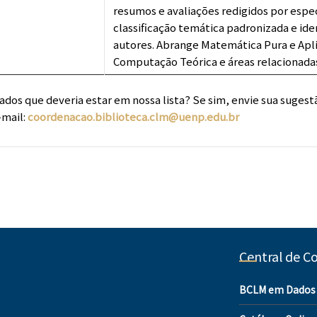
resumos e avaliações redigidos por espec
classificação temática padronizada e ide
autores. Abrange Matemática Pura e Apli
Computação Teórica e áreas relacionada
os que deveria estar em nossa lista? Se sim, envie sua sugestã
-mail:
coordenacao.biblioteca.clm@uenp.edu.br
Central de C
BCLM em Dados