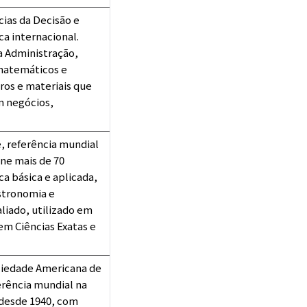
cias da Decisão e
ca internacional.
a Administração,
matemáticos e
vros e materiais que
m negócios,
e, referência mundial
úne mais de 70
ca básica e aplicada,
Astronomia e
liado, utilizado em
em Ciências Exatas e
ociedade Americana de
erência mundial na
s desde 1940, com