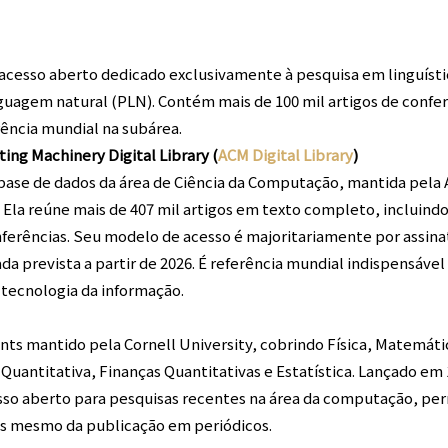
e acesso aberto dedicado exclusivamente à pesquisa em linguíst
uagem natural (PLN). Contém mais de 100 mil artigos de confe
rência mundial na subárea.
ing Machinery Digital Library (
ACM Digital Library
)
base de dados da área de Ciência da Computação, mantida pela A
Ela reúne mais de 407 mil artigos em texto completo, incluindo
nferências. Seu modelo de acesso é majoritariamente por assin
da prevista a partir de 2026. É referência mundial indispensáve
tecnologia da informação.
nts mantido pela Cornell University, cobrindo Física, Matemátic
uantitativa, Finanças Quantitativas e Estatística. Lançado em 
sso aberto para pesquisas recentes na área da computação, pe
tes mesmo da publicação em periódicos.