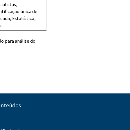
ialistas,
ntificação única de
cada, Estatística,
s.
o para análise do
onteúdos