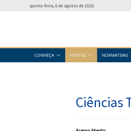
Pular
quinta-feira, 6 de agosto de 2026
para
o
conteúdo
CONHEÇA
FONTES
NORMATIVAS
Ciências 
Acesso Aberto