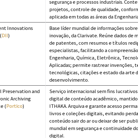
segurança e processos industriais. Conte
projetos, controle de qualidade, confor
aplicada em todas as áreas da Engenharia
nt Innovations
Base líder mundial de informações sobre
(
DII
)
inovação, da Clarivate. Reúne dados de ma
de patentes, com resumos e títulos redi
especialistas, facilitando a compreensã
Engenharia, Química, Eletrônica, Tecnolo
Aplicadas; permite rastrear invenções, 
tecnológicas, citações e estado da arte 
desenvolvimento.
l Preservation and
Serviço internacional sem fins lucrativo
onic Archiving
digital de conteúdo acadêmico, mantido
e (
Portico
)
ITHAKA. Arquiva e garante acesso perman
livros e coleções digitais, evitando perd
conteúdo sair do ar ou deixar de ser publ
mundial em segurança e continuidade do 
digital.