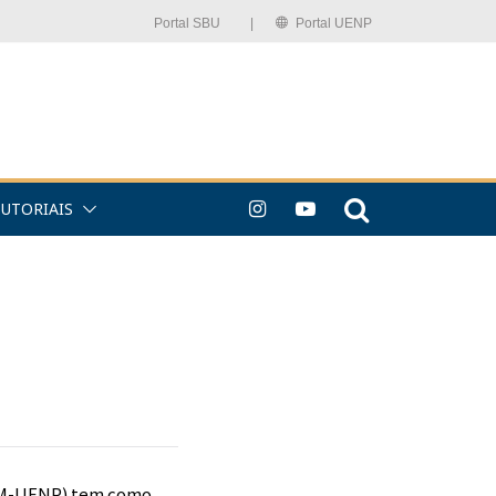
Portal SBU⠀⠀⠀|
Portal UENP
TUTORIAIS
CLM-UENP) tem como