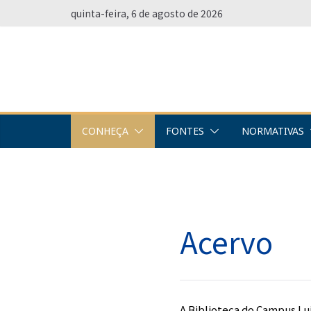
Pular
quinta-feira, 6 de agosto de 2026
para
o
conteúdo
CONHEÇA
FONTES
NORMATIVAS
Acervo
A Biblioteca do Campus L