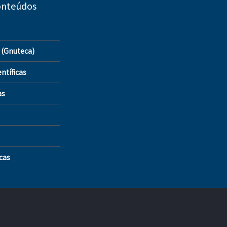
onteúdos
 (Gnuteca)
ntíficas
as
icas