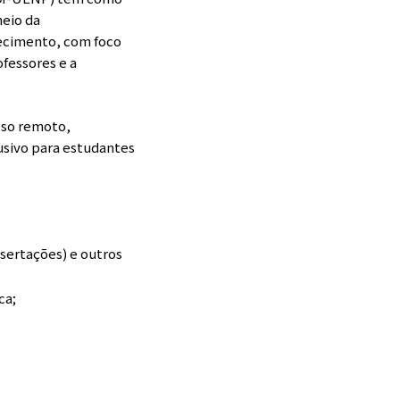
meio da
hecimento, com foco
fessores e a
esso remoto,
usivo para estudantes
ssertações) e outros
ca;