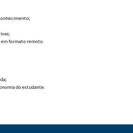
 conhecimento;
ivas;
e em formato remoto.
ada;
tonomia do estudante.