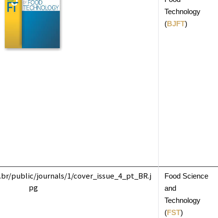
Technology
(
BJFT
)
Food Science
and
Technology
(
FST
)