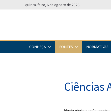
Pular
quinta-feira, 6 de agosto de 2026
para
o
conteúdo
CONHEÇA
FONTES
NORMATIVAS
Ciências 
Nesta página você encontra a