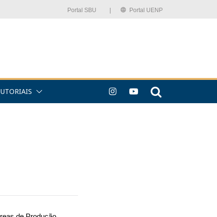
Portal SBU⠀⠀⠀|
Portal UENP
TUTORIAIS
 áreas de Produção