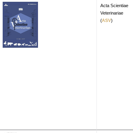
Acta Scientiae
Veterinariae
(
ASV
)