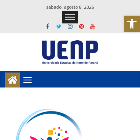
Pular
sábado, agosto 8, 2026
para
Abrir a barra de ferramentas
o
conteúdo