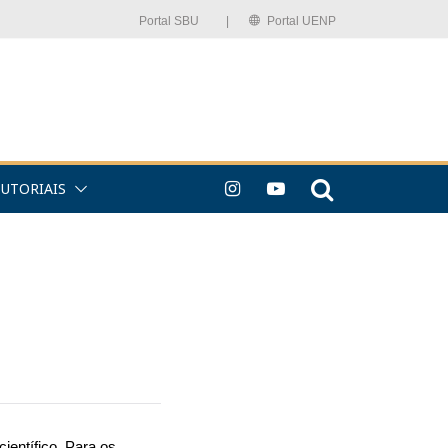
Portal SBU⠀⠀⠀|
Portal UENP
TUTORIAIS
ientífico. Para os