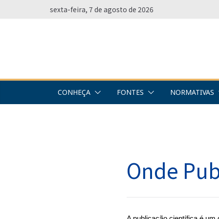
Pular
sexta-feira, 7 de agosto de 2026
para
o
conteúdo
CONHEÇA
FONTES
NORMATIVAS
Onde Pub
A publicação científica é um