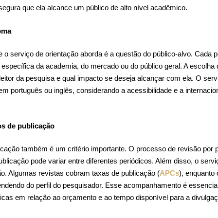
ssegura que ela alcance um público de alto nível acadêmico.
ioma
 o serviço de orientação aborda é a questão do público-alvo. Cada pe
a específica da academia, do mercado ou do público geral. A escolha
leitor da pesquisa e qual impacto se deseja alcançar com ela. O ser
 em português ou inglês, considerando a acessibilidade e a internaci
os de publicação
icação também é um critério importante. O processo de revisão por 
blicação pode variar entre diferentes periódicos. Além disso, o serv
ão. Algumas revistas cobram taxas de publicação (
APCs
), enquanto
ndendo do perfil do pesquisador. Esse acompanhamento é essencial
icas em relação ao orçamento e ao tempo disponível para a divulga