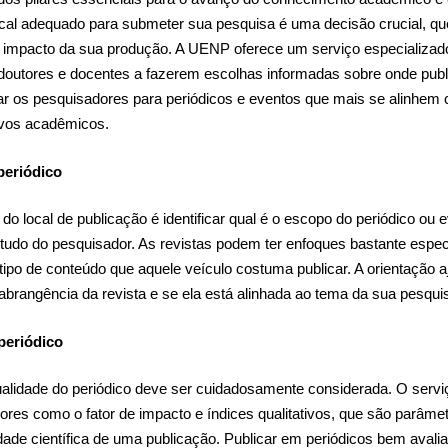
ocal adequado para submeter sua pesquisa é uma decisão crucial, q
 o impacto da sua produção. A UENP oferece um serviço especializad
 doutores e docentes a fazerem escolhas informadas sobre onde publi
ar os pesquisadores para periódicos e eventos que mais se alinhem
ivos acadêmicos.
periódico
o local de publicação é identificar qual é o escopo do periódico ou e
studo do pesquisador. As revistas podem ter enfoques bastante espec
tipo de conteúdo que aquele veículo costuma publicar. A orientação 
brangência da revista e se ela está alinhada ao tema da sua pesqui
periódico
ualidade do periódico deve ser cuidadosamente considerada. O servi
dores como o fator de impacto e índices qualitativos, que são parâmet
lidade científica de uma publicação. Publicar em periódicos bem aval