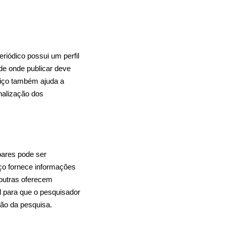
riódico possui um perfil
 de onde publicar deve
viço também ajuda a
onalização dos
pares pode ser
iço fornece informações
 outras oferecem
 para que o pesquisador
ção da pesquisa.