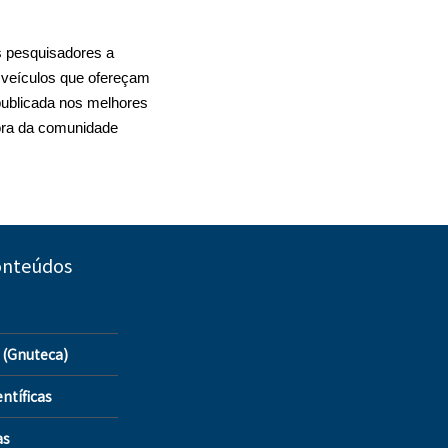
s pesquisadores a
 veículos que ofereçam
 publicada nos melhores
fora da comunidade
onteúdos
 (Gnuteca)
ntíficas
as