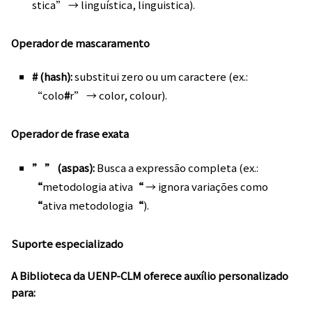
stica” → linguística, linguistica).
Operador de mascaramento
# (hash):
substitui zero ou um caractere (ex.:
“colo
#
r” → color, colour).
Operador de frase exata
” ” (aspas):
Busca a expressão completa (ex.:
“
metodologia ativa
“
→ ignora variações como
“
ativa metodologia
“
).
Suporte especializado
A Biblioteca da UENP-CLM oferece auxílio personalizado
para: