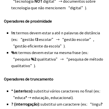
“tecnologia
NOT
digital” → documentos sobre
tecnologia que não mencionem “digital”).
Operadores de proximidade
!n:
termos devem estar a até n palavras de distância
(ex.: “gestão
!3
escolar” → “gestão escolar”,
“gestão eficiente da escola”).
%n:
termos devem estar na mesma frase (ex.:
“pesquisa
%2
qualitativa” → “pesquisa de método
qualitativo”).
Operadores de truncamento
* (asterisco):
substitui vários caracteres no final (ex.:
“educa
*
→ educação, educacional).
? (interrogação):
substitui um caractere (ex.: “lingu
?