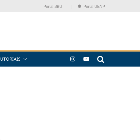
Portal SBU⠀⠀⠀|
Portal UENP
TUTORIAIS
: