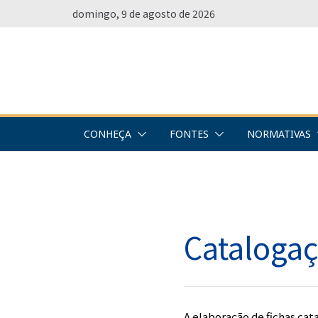
Pular
domingo, 9 de agosto de 2026
para
o
conteúdo
CONHEÇA
FONTES
NORMATIVAS
Catalogaç
A elaboração de fichas cat