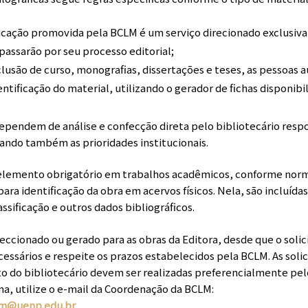
icação promovida pela BCLM é um serviço direcionado exclusiv
assarão por seu processo editorial;
clusão de curso, monografias, dissertações e teses, as pessoas
entificação do material, utilizando o gerador de fichas disponibi
dependem de análise e confecção direta pelo bibliotecário resp
ndo também as prioridades institucionais.
m elemento obrigatório em trabalhos acadêmicos, conforme norm
ara identificação da obra em acervos físicos. Nela, são incluíd
assificação e outros dados bibliográficos.
eccionado ou gerado para as obras da Editora, desde que o solic
ssários e respeite os prazos estabelecidos pela BCLM. As soli
 do bibliotecário devem ser realizadas preferencialmente pe
ma, utilize o e-mail da Coordenação da BCLM:
lm@uenp.edu.br
.