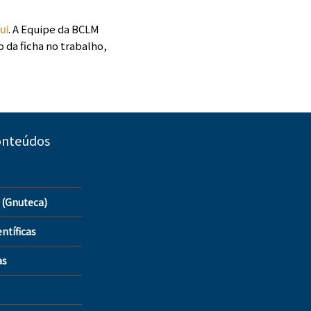
ui
. A Equipe da BCLM
 da ficha no trabalho,
onteúdos
 (Gnuteca)
ntíficas
as