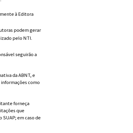
amente à Editora
 autoras podem gerar
lizado pelo NTI.
onsável seguirão a
ativa da ABNT, e
as informações como
itante forneça
citações que
lo SUAP; em caso de