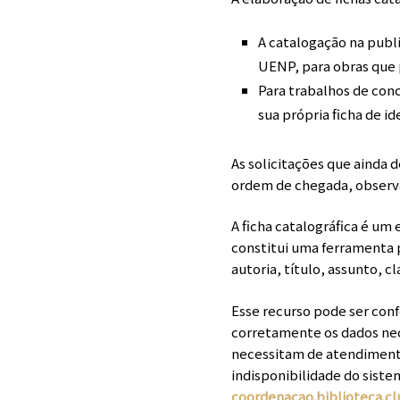
A catalogação na publ
UENP, para obras que p
Para trabalhos de con
sua própria ficha de id
As solicitações que ainda 
ordem de chegada, observa
A ficha catalográfica é u
constitui uma ferramenta p
autoria, título, assunto, cl
Esse recurso pode ser conf
corretamente os dados nece
necessitam de atendimento
indisponibilidade do siste
coordenacao.biblioteca.c