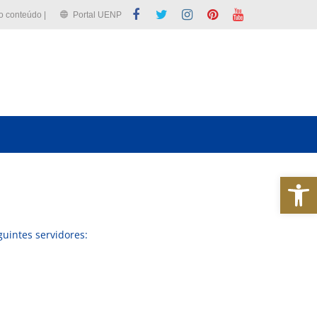
 o conteúdo |
Portal UENP
Abrir a barra de ferramentas
uintes servidores: