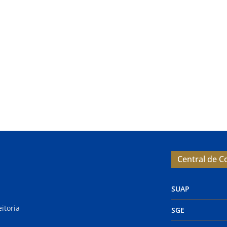
Central de 
SUAP
itoria
SGE