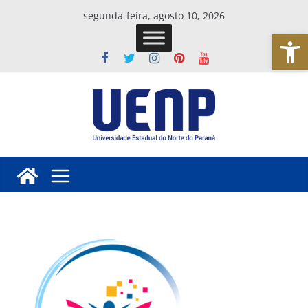
Pular
segunda-feira, agosto 10, 2026
para
Abrir a barra de ferramentas
o
conteúdo