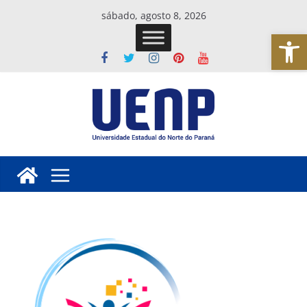
Pular
sábado, agosto 8, 2026
para
Abrir a barra de ferramentas
o
conteúdo