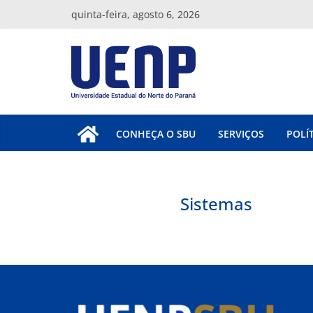
Pular
quinta-feira, agosto 6, 2026
para
o
conteúdo
CONHEÇA O SBU
SERVIÇOS
POLÍ
Sistemas