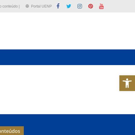
 o conteúdo |
Portal UENP
Abrir a barra de ferramentas
Conteúdos